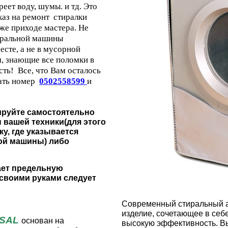
еет воду, шумы. и тд. Это
каз на ремонт стиралки
е приходе мастера. Не
тиральной машины
сте, а не в мусорной
м, знающие все поломки в
ь! Все, что Вам осталось
рать номер
0502558599
и
ируйте самостоятельно
 вашей техники(для этого
у, где указывается
ой машины) либо
ает предельную
 своими руками следует
Современный стиральный аг
изделие, сочетающее в себ
RSAL
основан на
высокую эффективность. Вы